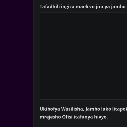
Tafadhili ingiza maelezo juu ya jambo
Ukibofya Wasilisha, Jambo lako lita
mrejesho Ofisi itafanya hivyo.