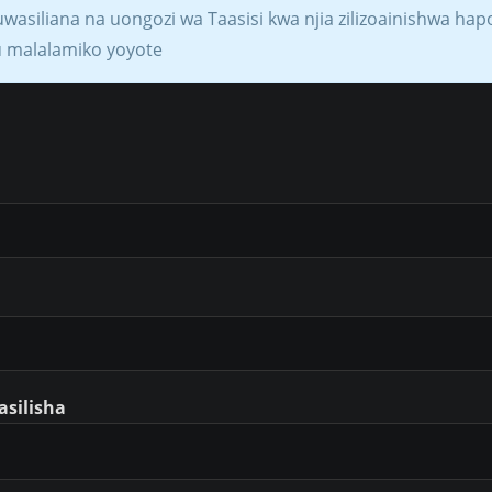
wasiliana na uongozi wa Taasisi kwa njia zilizoainishwa hapo
u malalamiko yoyote
silisha