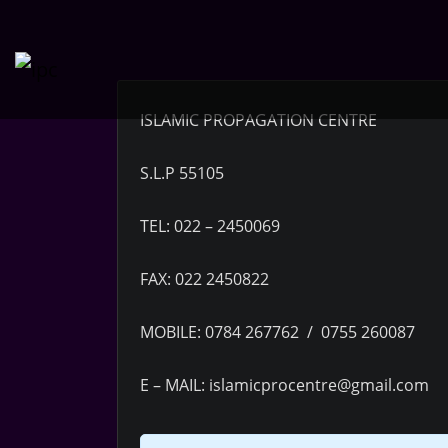
Skip
to
content
ISLAMIC PROPAGATION CENTRE
S.L.P 55105
TEL: 022 – 2450069
FAX: 022 2450822
MOBILE: 0784 267762 / 0755 260087
E – MAIL: islamicprocentre@gmail.com