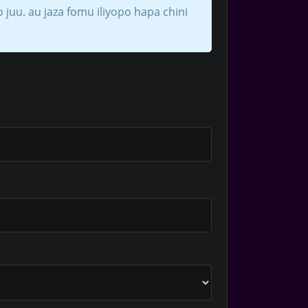
 juu. au jaza fomu iliyopo hapa chini