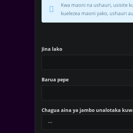
Kwa maoni na ushauri, usisite ku
kuelezea maoni yako, ushauri a
Jina lako
Barua pepe
Chagua aina ya jambo unalotaka kuwa