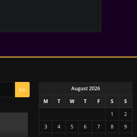
August 2026
Go
M
T
W
T
F
S
S
1
2
3
4
5
6
7
8
9